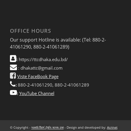
OFFICE HOURS
Our support Hotline is available: (Tel: 880-2-
41061290, 880-2-41061289)
:
https://ttcdhaka.edu.bd/
: dhakattc@gmail.com
Viste FaceBook Page
:
880-2-41061290, 880-2-41061289
:
YouTube Channel
© Copyright -
সরকারি টিচার্স ট্রেনিং কলেজ ঢাকা
- Design and developed by:
Acrinet